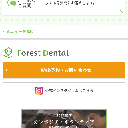
よくある質問にお答えします。
ご質問
メニューを開く
TOPに戻る
当院について
自費診療
各院サイト
訪問診療
企業歯科健診
満足度の高い治療のためのお約束
インプラント
ホワイトニング
西東京院
あやせ院
院内風景
求人情報
Web予約・お問い合わせ
医師・スタッフの姿勢
被せ物と入れ歯
予防歯科
鴻巣院
川越院
お知らせ・
プレスリリース一覧
よくあるご質問
施設基準に関する当法人の取り組み
費用・保険について
西新宿院
大宮院
公式インスタグラムはこちら
社会貢献
保険診療
京都洛西院
習志野院
当院の衛生管理
虫歯治療
歯周病治療
チーム医療