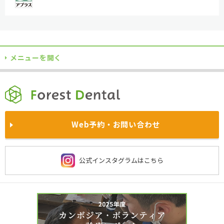
メニューを開く
TOPに戻る
当院について
自費診療
各院サイト
訪問診療
企業歯科健診
満足度の高い治療のためのお約束
インプラント
ホワイトニング
西東京院
あやせ院
院内風景
求人情報
Web予約・お問い合わせ
医師・スタッフの姿勢
被せ物と入れ歯
予防歯科
鴻巣院
川越院
お知らせ・
プレスリリース一覧
よくあるご質問
施設基準に関する当法人の取り組み
費用・保険について
西新宿院
大宮院
公式インスタグラムはこちら
社会貢献
保険診療
京都洛西院
習志野院
当院の衛生管理
虫歯治療
歯周病治療
チーム医療