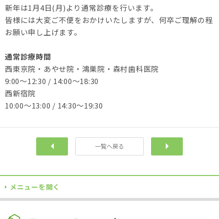
新年は1月4日(月)より通常診療を行います。
皆様には大変ご不便をおかけいたしますが、​何卒ご理解の程
お願い申し上げます。
通常診療時間
西東京院・あやせ院・鴻巣院・森村歯科医院
9:00～12:30 / 14:00～18:30
西新宿院
10:00～13:00 / 14:30～19:30
一覧へ戻る
前へ
次
メニューを開く
TOPに戻る
当院について
自費診療
各院サイト
訪問診療
企業歯科健診