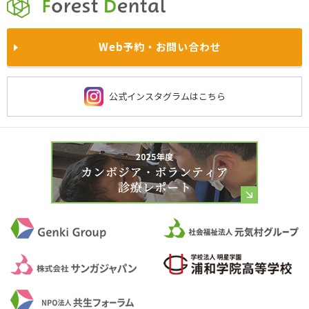
満足度の高い治療のためのお約束
インプラント
ホワイトニング
西東京院
あやせ院
院内風景
求人情報
Web予約・お問い合わせ
医師・スタッフの姿勢
被せ物と入れ歯
予防歯科
鴻巣院
川越院
お知らせ・
プレスリリース一覧
よくあるご質問
施設基準に関する当法人の取り組み
費用・保険について
西新宿院
大宮院
公式インスタグラムはこちら
社会貢献
保険診療
京都洛西院
習志野院
当院の衛生管理
虫歯治療
歯周病治療
チーム医療
ドクター紹介