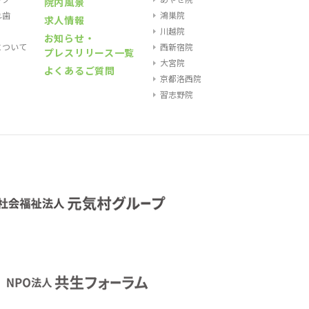
院内風景
れ歯
鴻巣院
求人情報
川越院
お知らせ・
について
西新宿院
プレスリリース一覧
大宮院
よくあるご質問
京都洛西院
習志野院