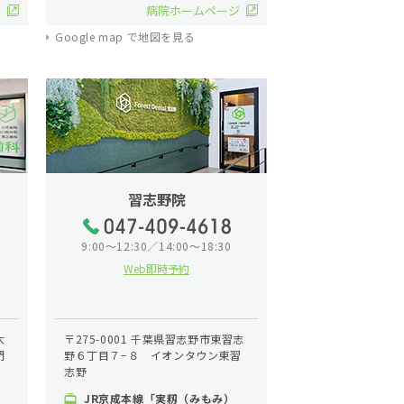
ジ
病院ホームページ
Google map で地図を見る
習志野院
9:00～12:30／14:00～18:30
Web即時予約
大
〒275-0001 千葉県習志野市東習志
門
野６丁目７−８ イオンタウン東習
志野
JR京成本線「実籾（みもみ）