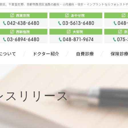
宮区、千葉習志野、京都市西京区洛西の歯科・小児歯科・往診・インプラントならフォレスト
西東京院
あやせ院
西新宿院
大宮院
京
について
ドクター紹介
自費診療
保険診
レスリリース