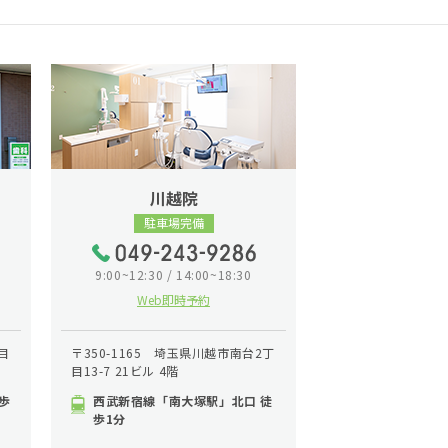
川越院
駐車場完備
9:00~12:30 / 14:00~18:30
Web即時予約
目
〒350-1165 埼玉県川越市南台2丁
目13-7 21ビル 4階
歩
西武新宿線「南大塚駅」北口 徒
歩1分