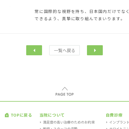
常に国際的な視野を持ち、日本国内だけでな
できるよう、真摯に取り組んでまいります。
一覧へ戻る
前へ
次へ
TOPに戻る
当院について
自費診療
満足度の高い治療のためのお約束
インプラン
医師・スタッフの姿勢
ホワイトニ