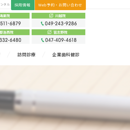
デンタル
採用情報
Web予約・お問い合わせ
鴻巣院
川越院
都洛西院
習志野院
療
訪問診療
企業歯科健診