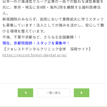
日本一の介護運営グループ企業の一員での盤石な運営基盤を
元に、東京・埼玉に全6院・海外1院を展開する歯科医療法
人。
新規開院のみならず、各院において業務拡大に伴うスタッフ
も募集しています！法人としての強みを活かし、安心して働
ける環境を整えています。
今後、千葉や京都など、さらなる全国展開！！
現在、京都院医師・スタッフを募集中！
【フォレストデンタルクリニック全体 採用サイト】
https://recruit.forest-dental.or.jp/
一覧へ戻る
前へ
次