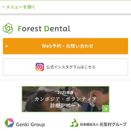
メニューを開く
TOPに戻る
当院について
自費診療
各院サイト
訪問診療
企業歯科健診
満足度の高い治療のためのお約束
インプラント
ホワイトニング
西東京院
あやせ院
院内風景
求人情報
Web予約・お問い合わせ
医師・スタッフの姿勢
被せ物と入れ歯
予防歯科
鴻巣院
川越院
お知らせ・
プレスリリース一覧
よくあるご質問
施設基準に関する当法人の取り組み
費用・保険について
西新宿院
大宮院
公式インスタグラムはこちら
社会貢献
保険診療
京都洛西院
習志野院
当院の衛生管理
虫歯治療
歯周病治療
チーム医療
ドクター紹介