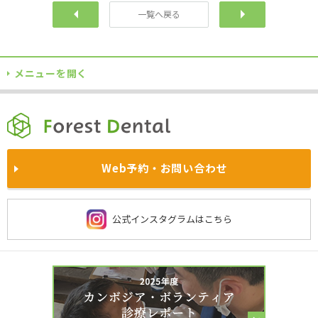
一覧へ戻る
前へ
次
メニューを開く
TOPに戻る
当院について
自費診療
各院サイト
訪問診療
企業歯科健診
満足度の高い治療のためのお約束
インプラント
ホワイトニング
西東京院
あやせ院
院内風景
求人情報
Web予約・お問い合わせ
医師・スタッフの姿勢
被せ物と入れ歯
予防歯科
鴻巣院
川越院
お知らせ・
プレスリリース一覧
よくあるご質問
施設基準に関する当法人の取り組み
費用・保険について
西新宿院
大宮院
公式インスタグラムはこちら
社会貢献
保険診療
京都洛西院
習志野院
当院の衛生管理
虫歯治療
歯周病治療
チーム医療