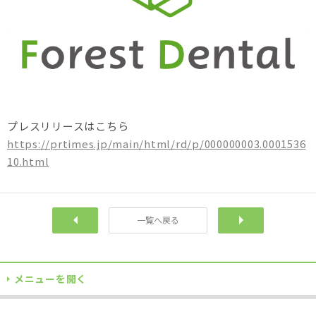
プレスリリースはこちら
https://prtimes.jp/main/html/rd/p/000000003.0001536
10.html
一覧へ戻る
前へ
次
メニューを開く
TOPに戻る
当院について
自費診療
各院サイト
訪問診療
企業歯科健診