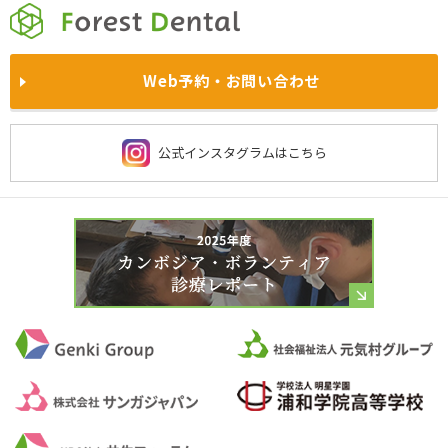
満足度の高い治療のためのお約束
インプラント
ホワイトニング
西東京院
あやせ院
院内風景
求人情報
Web予約・お問い合わせ
医師・スタッフの姿勢
被せ物と入れ歯
予防歯科
鴻巣院
川越院
お知らせ・
プレスリリース一覧
よくあるご質問
施設基準に関する当法人の取り組み
費用・保険について
西新宿院
大宮院
公式インスタグラムはこちら
社会貢献
保険診療
京都洛西院
習志野院
当院の衛生管理
虫歯治療
歯周病治療
チーム医療
ドクター紹介