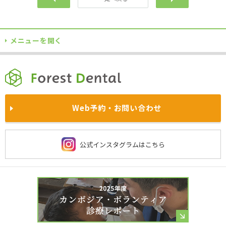
メニューを開く
TOPに戻る
当院について
自費診療
各院サイト
訪問診療
企業歯科健診
満足度の高い治療のためのお約束
インプラント
ホワイトニング
西東京院
あやせ院
院内風景
求人情報
Web予約・お問い合わせ
医師・スタッフの姿勢
被せ物と入れ歯
予防歯科
鴻巣院
川越院
お知らせ・
プレスリリース一覧
よくあるご質問
施設基準に関する当法人の取り組み
費用・保険について
西新宿院
大宮院
公式インスタグラムはこちら
社会貢献
保険診療
京都洛西院
習志野院
当院の衛生管理
虫歯治療
歯周病治療
チーム医療
ドクター紹介