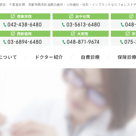
宮区、千葉習志野、京都市西京区洛西の歯科・小児歯科・往診・インプラントならフォレスト
西東京院
あやせ院
西新宿院
大宮院
京
について
ドクター紹介
自費診療
保険診