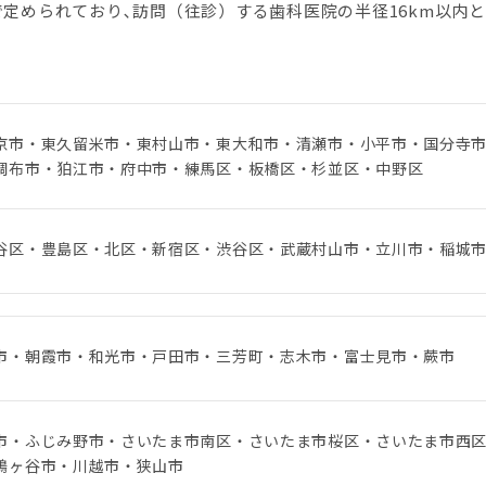
定められており､訪問（往診）する歯科医院の半径16km以内
京市・東久留米市・東村山市・東大和市・清瀬市・小平市・国分寺
調布市・狛江市・府中市・練馬区・板橋区・杉並区・中野区
谷区・豊島区・北区・新宿区・渋谷区・武蔵村山市・立川市・稲城
市・朝霞市・和光市・戸田市・三芳町・志木市・富士見市・蕨市
市・ふじみ野市・さいたま市南区・さいたま市桜区・さいたま市西
鳩ヶ谷市・川越市・狭山市