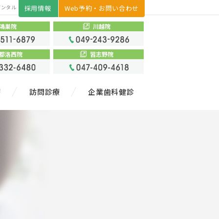
デンタル
採用情報
Web予約・お問い合わせ
鴻巣院
川越院
都洛西院
習志野院
療
訪問診療
企業歯科健診