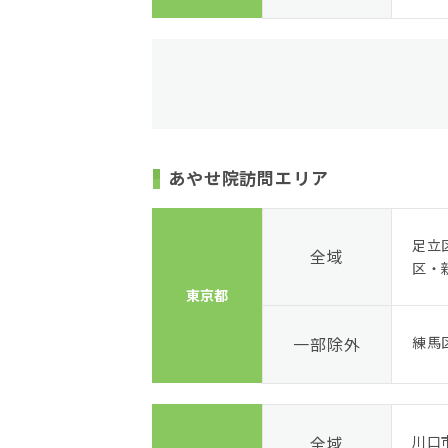
あやせ院訪問エリア
足立
全域
区・
東京都
一部除外
練馬
全域
川口